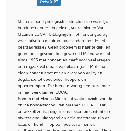
Website
Minna is een kynologisch instructeur die wekelijks
hondeneigenaren begeleidt, vooral binnen Van
Maanen LOCA. Uitdagingen met hondengedrag —
zoals uitvallen op straat naar andere honden of
bezitsagressie? Geen probleem is haar te gek, en
geen trainingsvraag te ingewikkeld.Minna werkt al
sinds 1995 met honden en heeft voor veel vragen
een rugzak vol creatieve oplossingen. Met haar
eigen honden doet ze van alles: van agility en
dogdance tot obedience, hoopers en
apporteersport. Die brede ervaring neemt ze mee
in haar werk binnen LOCA.
Samen met Eline is Minna het vaste gezicht van de
online hondenschool Van Maanen LOCA. Daar
ontwikkelt ze trainingen, cursussen en content die
afwisselend, uitdagend en altijd afgestemd zijn op
baas én hond — op een positieve manier.
👉 Benieuwd hoe deze aanpak jou en je hond kan