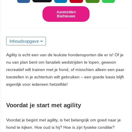
 kan de
niet
Aanmelden
Blafnieuws
eren.
eken
sche cookies
Inhoudsopgave
gebruikt
niem
Agility is echt een van de leukste hondensporten die er is! Of je
ie te
nu van plan bent om fanatiek wedstrijden te lopen, gewoon
len over
recreatief wilt trainen met je hond, of misschien alleen een paar
rag van een
toestellen in je achtertuin wilt gebruiken – een goede basis blijft
r op de
eigenlijk voor iedereen hetzelfde!
ng
Voordat je start met agility
ngcookies
gebruikt
Voordat je begint met agility, is het belangrijk om goed naar je
ekers te
hond te kijken. Hoe oud is hij? Hoe is zijn fysieke conditie?
op de