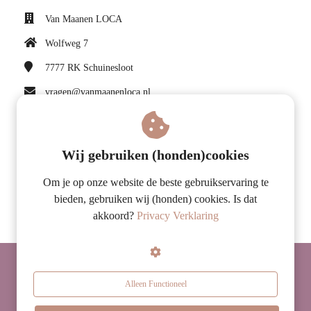
Van Maanen LOCA
Wolfweg 7
7777 RK
Schuinesloot
vragen@vanmaanenloca.nl
KvK nummer: 75114151
BTW nummer: NL860147873B01
Wij gebruiken (honden)cookies
Volg ons op Facebook
Om je op onze website de beste gebruikservaring te
bieden, gebruiken wij (honden) cookies. Is dat
akkoord?
Privacy Verklaring
© 2026 Van Maanen LOCA
Alleen Functioneel