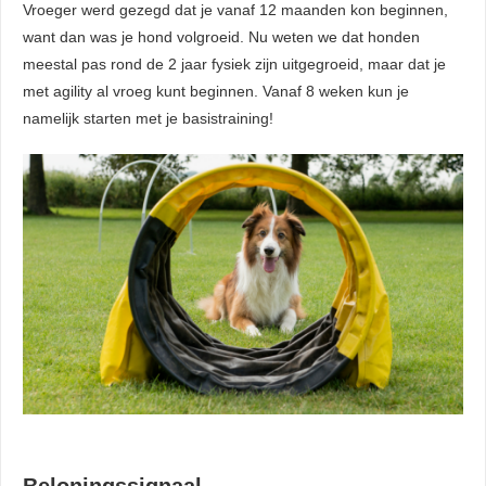
Vroeger werd gezegd dat je vanaf 12 maanden kon beginnen,
. Hierdoor
want dan was je hond volgroeid. Nu weten we dat honden
website-
meestal pas rond de 2 jaar fysiek zijn uitgegroeid, maar dat je
n relevante
met agility al vroeg kunt beginnen. Vanaf 8 weken kun je
ties tonen
namelijk starten met je basistraining!
rd op het
van deze
r.
uren
Beloningssignaal