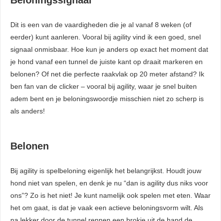
Dit is een van de vaardigheden die je al vanaf 8 weken (of
eerder) kunt aanleren. Vooral bij agility vind ik een goed, snel
signaal onmisbaar. Hoe kun je anders op exact het moment dat
je hond vanaf een tunnel de juiste kant op draait markeren en
belonen? Of net die perfecte raakvlak op 20 meter afstand? Ik
ben fan van de clicker – vooral bij agility, waar je snel buiten
adem bent en je beloningswoordje misschien niet zo scherp is
als anders!
Belonen
Bij agility is spelbeloning eigenlijk het belangrijkst. Houdt jouw
hond niet van spelen, en denk je nu “dan is agility dus niks voor
ons”? Zo is het niet! Je kunt namelijk ook spelen met eten. Waar
het om gaat, is dat je vaak een actieve beloningsvorm wilt. Als
na lekker door de tunnel rennen een brokje uit de hand de