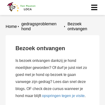
gedragsproblemen
Bezoek
Home
ngen
hond
ontvangen
erklaring
Bezoek ontvangen
oneel
Is bezoek ontvangen dankzij je hond
onele
moeilijker geworden? Of durf je juist niet zo
s zijn
kelijk om
goed met je hond op bezoek te gaan
bsite te
vanwege zijn gedrag? Lees dan snel deze
ken. Ze
blogs. OF check deze cursus wanneer je
 gebruikt
hond maar blijft
opspringen tegen je visite
.
asisfuncties
der deze