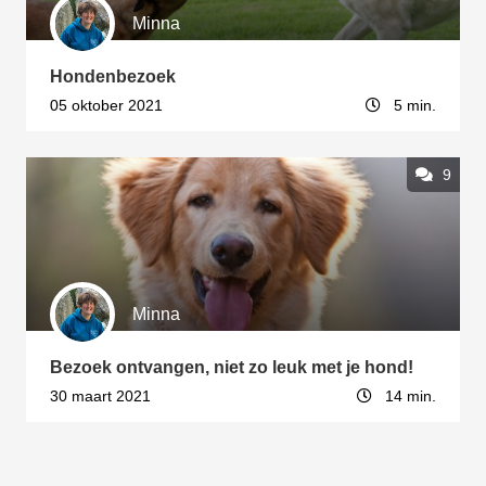
 op de
Minna
e. Hierdoor
 website-
Hondenbezoek
ren
05 oktober 2021
5 min.
nte
enties
gebaseerd
9
 gedrag van
ezoeker.
uren
Minna
Bezoek ontvangen, niet zo leuk met je hond!
30 maart 2021
14 min.