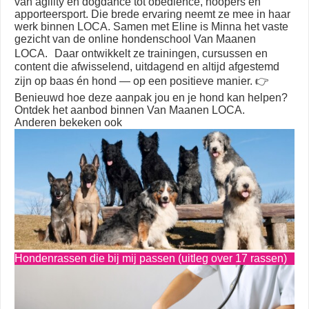
van agility en dogdance tot obedience, hoopers en
apporteersport. Die brede ervaring neemt ze mee in haar
werk binnen LOCA. Samen met Eline is Minna het vaste
gezicht van de online hondenschool Van Maanen
LOCA. Daar ontwikkelt ze trainingen, cursussen en
content die afwisselend, uitdagend en altijd afgestemd
zijn op baas én hond — op een positieve manier. 👉
Benieuwd hoe deze aanpak jou en je hond kan helpen?
Ontdek het aanbod binnen Van Maanen LOCA.
Anderen bekeken ook
Hondenrassen die bij mij passen (uitleg over 17 rassen)