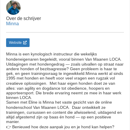
Over de schrijver
Minna
Website
Minna is een kynologisch instructeur die wekelijks
hondeneigenaren begeleidt, vooral binnen Van Maanen LOCA.
Uitdagingen met hondengedrag — zoals uitvallen op straat naar
andere honden of bezitsagressie? Geen probleem is haar te
gek, en geen trainingsvraag te ingewikkeld.Minna werkt al sinds
1995 met honden en heeft voor veel vragen een rugzak vol
creatieve oplossingen. Met haar eigen honden doet ze van
alles: van agility en dogdance tot obedience, hoopers en
apporteersport. Die brede ervaring neemt ze mee in haar werk
binnen LOCA.
Samen met Eline is Minna het vaste gezicht van de online
hondenschool Van Maanen LOCA. Daar ontwikkelt ze
trainingen, cursussen en content die afwisselend, uitdagend en
altijd afgestemd zijn op baas én hond — op een positieve
manier.
👉 Benieuwd hoe deze aanpak jou en je hond kan helpen?