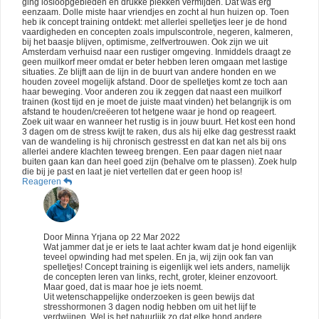
ging losloopgebieden en drukke plekken vermijden. Dat was erg
eenzaam. Dolle miste haar vriendjes en zocht al hun huizen op. Toen
heb ik concept training ontdekt: met allerlei spelletjes leer je de hond
vaardigheden en concepten zoals impulscontrole, negeren, kalmeren,
bij het baasje blijven, optimisme, zelfvertrouwen. Ook zijn we uit
Amsterdam verhuisd naar een rustiger omgeving. Inmiddels draagt ze
geen muilkorf meer omdat er beter hebben leren omgaan met lastige
situaties. Ze blijft aan de lijn in de buurt van andere honden en we
houden zoveel mogelijk afstand. Door de spelletjes komt ze toch aan
haar beweging. Voor anderen zou ik zeggen dat naast een muilkorf
trainen (kost tijd en je moet de juiste maat vinden) het belangrijk is om
afstand te houden/creëeren tot hetgene waar je hond op reageert.
Zoek uit waar en wanneer het rustig is in jouw buurt. Het kost een hond
3 dagen om de stress kwijt te raken, dus als hij elke dag gestresst raakt
van de wandeling is hij chronisch gestresst en dat kan net als bij ons
allerlei andere klachten teweeg brengen. Een paar dagen niet naar
buiten gaan kan dan heel goed zijn (behalve om te plassen). Zoek hulp
die bij je past en laat je niet vertellen dat er geen hoop is!
Reageren
Door
Minna Yrjana
op
22 Mar 2022
Wat jammer dat je er iets te laat achter kwam dat je hond eigenlijk
teveel opwinding had met spelen. En ja, wij zijn ook fan van
spelletjes! Concept training is eigenlijk wel iets anders, namelijk
de concepten leren van links, recht, groter, kleiner enzovoort.
Maar goed, dat is maar hoe je iets noemt.
Uit wetenschappelijke onderzoeken is geen bewijs dat
stresshormonen 3 dagen nodig hebben om uit het lijf te
verdwijnen. Wel is het natuurlijk zo dat elke hond andere