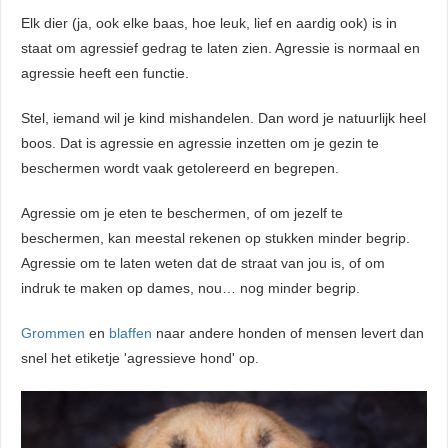
. Hierdoor
Elk dier (ja, ook elke baas, hoe leuk, lief en aardig ook) is in
website-
staat om agressief gedrag te laten zien. Agressie is normaal en
n relevante
agressie heeft een functie.
ties tonen
rd op het
Stel, iemand wil je kind mishandelen. Dan word je natuurlijk heel
van deze
boos. Dat is agressie en agressie inzetten om je gezin te
r.
beschermen wordt vaak getolereerd en begrepen.
Agressie om je eten te beschermen, of om jezelf te
uren
beschermen, kan meestal rekenen op stukken minder begrip.
Agressie om te laten weten dat de straat van jou is, of om
indruk te maken op dames, nou… nog minder begrip.
Grommen
en
blaffen
naar andere honden of mensen levert dan
snel het etiketje 'agressieve hond' op.