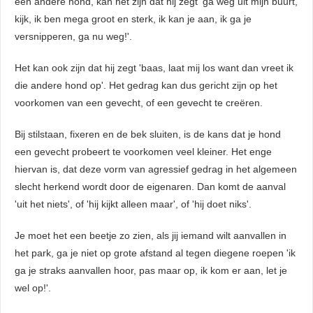
een andere hond, kan het zijn dat hij zegt 'ga weg uit mijn buurt,
kijk, ik ben mega groot en sterk, ik kan je aan, ik ga je
versnipperen, ga nu weg!'.
Het kan ook zijn dat hij zegt 'baas, laat mij los want dan vreet ik
die andere hond op'. Het gedrag kan dus gericht zijn op het
voorkomen van een gevecht, of een gevecht te creëren.
Bij stilstaan, fixeren en de bek sluiten, is de kans dat je hond
een gevecht probeert te voorkomen veel kleiner. Het enge
hiervan is, dat deze vorm van agressief gedrag in het algemeen
slecht herkend wordt door de eigenaren. Dan komt de aanval
'uit het niets', of 'hij kijkt alleen maar', of 'hij doet niks'.
Je moet het een beetje zo zien, als jij iemand wilt aanvallen in
het park, ga je niet op grote afstand al tegen diegene roepen 'ik
ga je straks aanvallen hoor, pas maar op, ik kom er aan, let je
wel op!'.