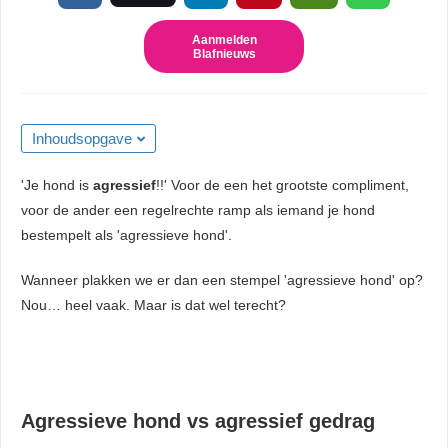
 kan de
niet
Aanmelden
Blafnieuws
eren.
eken
sche cookies
Inhoudsopgave
gebruikt
niem
'Je hond is
agressief
!!' Voor de een het grootste compliment,
ie te
voor de ander een regelrechte ramp als iemand je hond
len over
bestempelt als 'agressieve hond'.
rag van een
r op de
Wanneer plakken we er dan een stempel 'agressieve hond' op?
Nou… heel vaak. Maar is dat wel terecht?
ng
ngcookies
gebruikt
ekers te
Agressieve hond vs agressief gedrag
op de