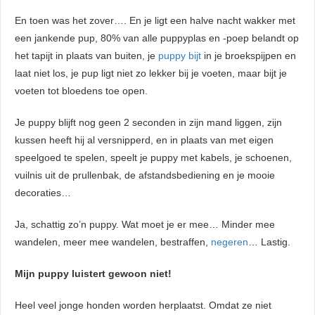
En toen was het zover…. En je ligt een halve nacht wakker met
een jankende pup, 80% van alle puppyplas en -poep belandt op
het tapijt in plaats van buiten, je
puppy bijt
in je broekspijpen en
laat niet los, je pup ligt niet zo lekker bij je voeten, maar bijt je
voeten tot bloedens toe open.
Je puppy blijft nog geen 2 seconden in zijn mand liggen, zijn
kussen heeft hij al versnipperd, en in plaats van met eigen
speelgoed te spelen, speelt je puppy met kabels, je schoenen,
vuilnis uit de prullenbak, de afstandsbediening en je mooie
decoraties…
Ja, schattig zo’n puppy. Wat moet je er mee… Minder mee
wandelen, meer mee wandelen, bestraffen,
negeren
… Lastig.
Mijn puppy luistert gewoon niet!
Heel veel jonge honden worden herplaatst. Omdat ze niet