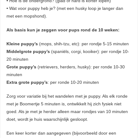
• Hoe is de ondergrond? (glad of hard is korter lopen)
• Wat voor puppy heb je? (met een husky loop je langer dan
met een mopshond).
Als basis kun je zeggen voor pups rond de 10 weken:
Kleine puppy’s
(mops, shih-tzu, etc): per rondje 5-15 minuten
Middelgrote puppy’s
(spaniëls, corgi, kooiker): per rondje 10-
20 minuten
Grote puppy’s
(retrievers, herders, husky): per ronde 10-30
minuten
Extra grote puppy’s
: per ronde 10-20 minuten
Zorg voor variatie bij het wandelen met je puppy. Als elk ronde
met je Boomertje 5 minuten is, ontwikkelt hij zich fysiek niet
goed. Als je met je herder alleen maar rondjes van 10 minuten
doet, wordt je huis waarschijnlijk gesloopt.
Een keer korter dan aangegeven (bijvoorbeeld door een