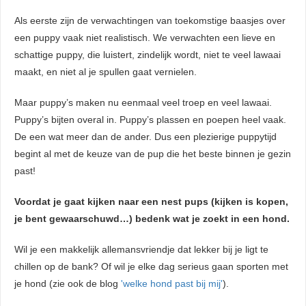
Als eerste zijn de verwachtingen van toekomstige baasjes over
een puppy vaak niet realistisch. We verwachten een lieve en
schattige puppy, die luistert, zindelijk wordt, niet te veel lawaai
maakt, en niet al je spullen gaat vernielen.
Maar puppy’s maken nu eenmaal veel troep en veel lawaai.
Puppy’s bijten overal in. Puppy’s plassen en poepen heel vaak.
De een wat meer dan de ander. Dus een plezierige puppytijd
begint al met de keuze van de pup die het beste binnen je gezin
past!
Voordat je gaat kijken naar een nest pups (kijken is kopen,
je bent gewaarschuwd…) bedenk wat je zoekt in een hond.
Wil je een makkelijk allemansvriendje dat lekker bij je ligt te
chillen op de bank? Of wil je elke dag serieus gaan sporten met
je hond (zie ook de blog
'
welke hond past bij mij
'
).