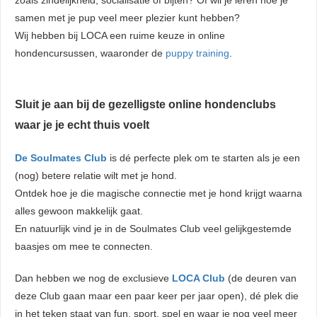
zoals zindelijkheid, socialisatie of bijten? Of wil je leren hoe je
samen met je pup veel meer plezier kunt hebben?
Wij hebben bij LOCA een ruime keuze in online
hondencursussen, waaronder de
puppy training
.
Sluit je aan bij de gezelligste online hondenclubs
waar je je echt thuis voelt
De Soulmates Club
is dé perfecte plek om te starten als je een
(nog) betere relatie wilt met je hond.
Ontdek hoe je die magische connectie met je hond krijgt waarna
alles gewoon makkelijk gaat.
En natuurlijk vind je in de Soulmates Club veel gelijkgestemde
baasjes om mee te connecten.
Dan hebben we nog de exclusieve
LOCA Club
(de deuren van
deze Club gaan maar een paar keer per jaar open), dé plek die
in het teken staat van fun, sport, spel en waar je nog veel meer