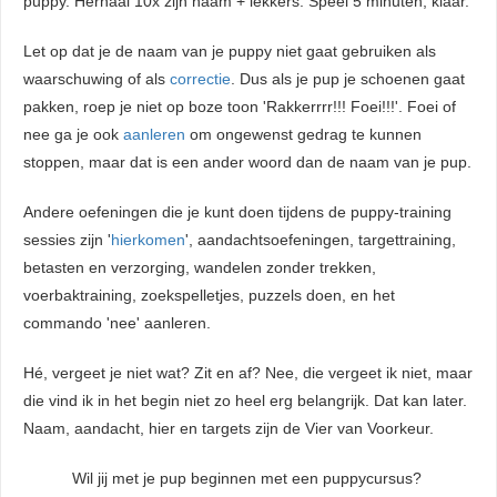
puppy. Herhaal 10x zijn naam + lekkers. Speel 5 minuten, klaar.
Let op dat je de naam van je puppy niet gaat gebruiken als
waarschuwing of als
correctie
. Dus als je pup je schoenen gaat
pakken, roep je niet op boze toon 'Rakkerrrr!!! Foei!!!'. Foei of
nee ga je ook
aanleren
om ongewenst gedrag te kunnen
stoppen, maar dat is een ander woord dan de naam van je pup.
Andere oefeningen die je kunt doen tijdens de puppy-training
sessies zijn '
hierkomen
', aandachtsoefeningen, targettraining,
betasten en verzorging, wandelen zonder trekken,
voerbaktraining, zoekspelletjes, puzzels doen, en het
commando 'nee' aanleren.
Hé, vergeet je niet wat? Zit en af? Nee, die vergeet ik niet, maar
die vind ik in het begin niet zo heel erg belangrijk. Dat kan later.
Naam, aandacht, hier en targets zijn de Vier van Voorkeur.
Wil jij met je pup beginnen met een puppycursus?