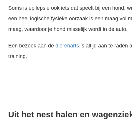
Soms is epilepsie ook iets dat speelt bij een hond, 
een heel logische fysieke oorzaak is een maag vol me
maag, waardoor je hond misselijk wordt in de auto.
Een bezoek aan de
dierenarts
is altijd aan te raden 
training.
Stress bij honden … Het Grote Boze Stressmonster ligt overal op de loer om het leven van je hond zuur te maken! Stress, drukte, onverwachte gebeurtenissen. Het alledaagse leven. De dierenarts, bezoek thuis, een..
Uit het nest halen en wagenzie