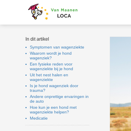
niem informatie te
zamelen over het
rag van een
oeker op de
ite.
In dit artikel
keting
Symptomen van wagenziekte
Waarom wordt je hond
ketingcookies
wagenziek?
den gebruikt om
Een fysieke reden voor
oekers te volgen op
wagenziekte bij je hond
website. Hierdoor
Uit het nest halen en
wagenziekte
nen website-
Is je hond wagenziek door
naren relevante
trauma?
rtenties tonen
Andere onprettige ervaringen in
de auto
aseerd op het
Hoe kun je een hond met
rag van deze
wagenziekte helpen?
oeker.
Medicatie