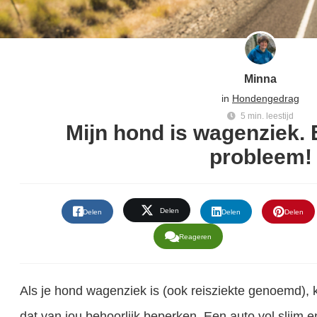
Minna
in
Hondengedrag
5 min. leestijd
Mijn hond is wagenziek.
probleem!
Delen
Delen
Delen
Delen
Reageren
Als je hond wagenziek is (ook reisziekte genoemd), k
dat van jou behoorlijk beperken. Een auto vol slijm en