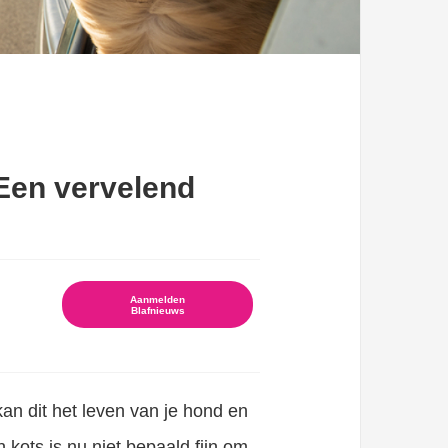
 Een vervelend
Aanmelden
Blafnieuws
an dit het leven van je hond en
 kots is nu niet bepaald fijn om