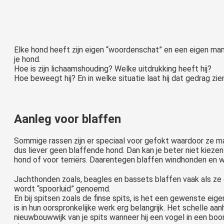
Het najagen van wild of schapen is natuurlijk een groot probleem. Het najagen van verkeer is
Elke hond heeft zijn eigen “woordenschat” en een eigen manie
je hond.
Hoe is zijn lichaamshouding? Welke uitdrukking heeft hij?
Hoe beweegt hij? En in welke situatie laat hij dat gedrag zie
Aanleg voor blaffen
Sommige rassen zijn er speciaal voor gefokt waardoor ze mak
dus liever geen blaffende hond. Dan kan je beter niet kiezen 
hond of voor terriërs. Daarentegen blaffen windhonden en 
Jachthonden zoals, beagles en bassets blaffen vaak als ze o
wordt “spoorluid” genoemd.
En bij spitsen zoals de finse spits, is het een gewenste eige
is in hun oorspronkelijke werk erg belangrijk. Het schelle a
nieuwbouwwijk van je spits wanneer hij een vogel in een bo