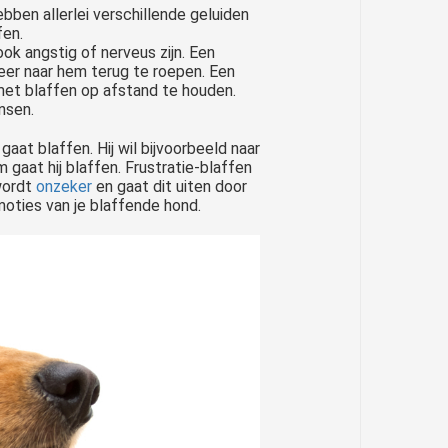
ben allerlei verschillende geluiden
fen.
ok angstig of nerveus zijn. Een
eer naar hem terug te roepen. Een
met blaffen op afstand te houden.
nsen.
aat blaffen. Hij wil bijvoorbeeld naar
m gaat hij blaffen. Frustratie-blaffen
 wordt
onzeker
en gaat dit uiten door
moties van je blaffende hond.
nder een regelrechte ramp als iemand je hond bestempelt als 'agressieve hond'. Wanneer plakken we er dan een stempel..