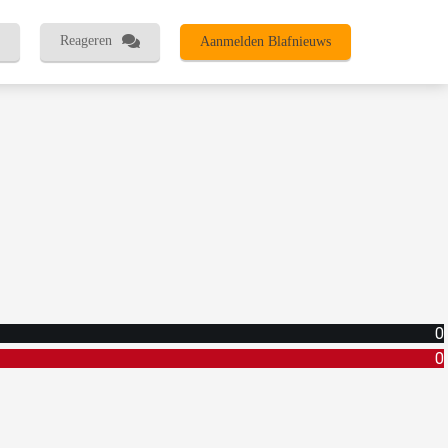
Reageren
Aanmelden Blafnieuws
0
0