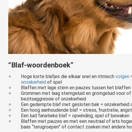
“Blaf-woordenboek”
Hoge korte blafjes die elkaar snel en ritmisch
volgen
onzekerheid
of spel
Blaffen met lage stem en pauzes tussen het blaffen
Grommen met laag stemgeluid en gromgeluid voor of 
bezitsaggressie of onzekerheid
Een gedempte blaf met gesloten bek = onzekerheid
Een hoog aanhoudende blaf = stress, frustratie, angs
Een luid fanatieke blaf = opwinding, spel of bewaken
Blaffen met pauzes en met een neutraal of iets hogere 
Volg, volg, naast, toe nou... gek word je ervan, dan gaat er weer een metertje heel goed en dan lijkt het weer nergens op. Met een koekje in je hand lukt het wel, zonder koekje niet... Hoe ka
baas “terugroepen” of contact zoeken met andere h
Bezoek ontvangen is met sommige honden allesbehalve leuk. Misschien heb je een overenthousiaste hond die opspringt tegen je bezoek. Of je hond gaat helemaal uit zijn dak, door te blaffen, happen, grommen of gillen uit..
boeiende vraag, waarbij de meeste hondenbaasjes direct zullen roepen “ja natuurlijk heeft mijn hond emoties!”. Mijn hond is blij als ik thuis kom, hij wordt boos..