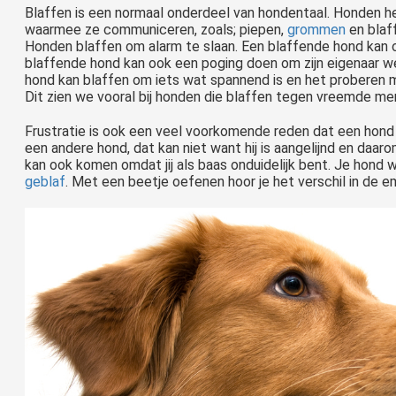
Blaffen is een normaal onderdeel van hondentaal. Honden heb
waarmee ze communiceren, zoals; piepen,
grommen
en blaf
Honden blaffen om alarm te slaan. Een blaffende hond kan o
blaffende hond kan ook een poging doen om zijn eigenaar w
hond kan blaffen om iets wat spannend is en het proberen 
Dit zien we vooral bij honden die blaffen tegen vreemde me
Frustratie is ook een veel voorkomende reden dat een hond g
een andere hond, dat kan niet want hij is aangelijnd en daaro
kan ook komen omdat jij als baas onduidelijk bent. Je hond
Mijn hond gromt bij de voerbak, als hij een kluifje heeft, als hij een speeltje heeft… Eén van de veel voorkomende problemen waar hondeneigenaren tegenaan lopen, is een hond die gromt en zijn tanden..
geblaf
. Met een beetje oefenen hoor je het verschil in de e
'Je hond is agressief !!' Voor de een het grootste compliment, voor de a
 stroom, met trillingen, met spray, met piepjes, met ultrasoon geluid, met vibraties, met sensaties, met verschillende..