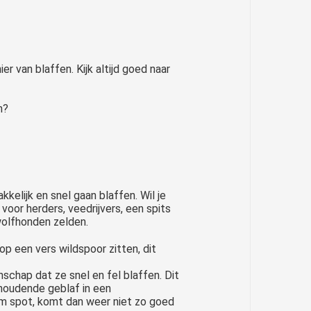
, naast dat het ontzettend vervelend is voor de baas, ook gewoon gevaarlijk. Het najagen van joggers en fietsers is vreselijk..
r van blaffen. Kijk altijd goed naar
n?
kelijk en snel gaan blaffen. Wil je
voor herders, veedrijvers, een spits
wolfhonden zelden.
p een vers wildspoor zitten, dit
nschap dat ze snel en fel blaffen. Dit
anhoudende geblaf in een
om spot, komt dan weer niet zo goed