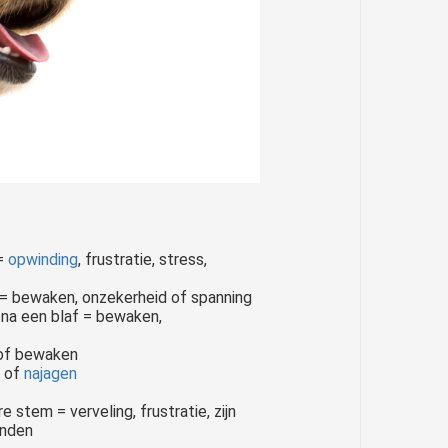
=
opwinding
, frustratie, stress,
 = bewaken, onzekerheid of spanning
na een blaf = bewaken,
 of bewaken
t of
najagen
stem = verveling, frustratie, zijn
n ik nou mijn hond netjes..
onden