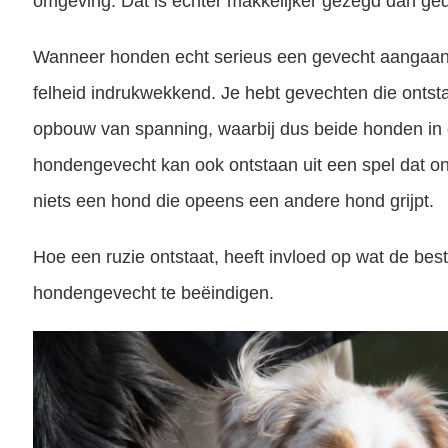
omgeving. Dat is echter makkelijker gezegd dan ge
Wanneer honden echt serieus een gevecht aangaan, 
felheid indrukwekkend. Je hebt gevechten die onts
opbouw van spanning, waarbij dus beide honden in
hondengevecht kan ook ontstaan uit een spel dat on
niets een hond die opeens een andere hond grijpt.
Hoe een ruzie ontstaat, heeft invloed op wat de bes
hondengevecht te beëindigen.