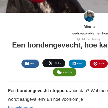
Minna
in
gedragsproblemen ho
14 min. leestijd
Een hondengevecht, hoe kan
Delen
Delen
Delen
Delen
Reageren
Een
hondengevecht stoppen…
hoe dan? Wat moet 
wordt aangevallen? En hoe voorkom je
bijtincidenten