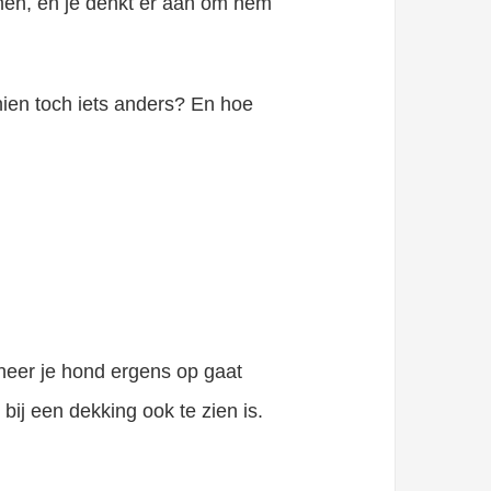
omen, en je denkt er aan om hem
hien toch iets anders? En hoe
ndert drastisch nadat hun baasjes een..
neer je hond ergens op gaat
 bij een dekking ook te zien is.