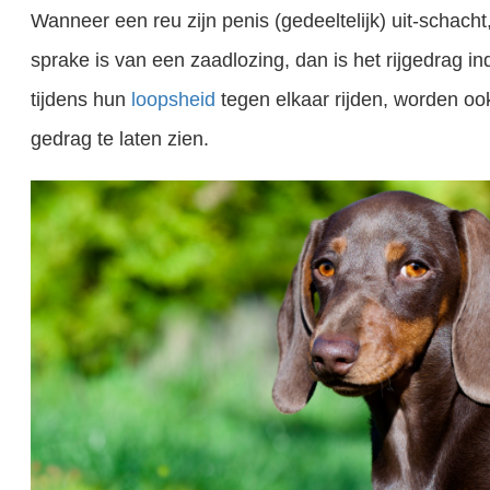
Wanneer een reu zijn penis (gedeeltelijk) uit-schach
sprake is van een zaadlozing, dan is het rijgedrag i
tijdens hun
loopsheid
tegen elkaar rijden, worden oo
gedrag te laten zien.
Bij honden is het zo dat teven 1 tot 3 keer per jaar loops worden. In de periode dat ze loops zijn, kunnen ze gedekt worden door een reu, en dus drachtig worden. Loopsheid is dus heel wat anders dan..