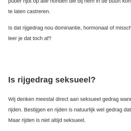
puber rijdt op alle honden die bij hem in de buurt k
te laten castreren.
Is dat rijgedrag nou dominantie, hormonaal of missc
Heb je een hond in huis en is er een baby op komst? Het zorgen voor jouw hond en je baby kan een lastige combi zijn. Vooral als je hond nog jong is. Het leven van veel honden vera
leer je dat toch af?
Er komt een puppy in huis! Je puppy…. Eindelijk mag hij het nest verlaten, je gaat een nieuw gezinslid ophalen. Je kan niet wachten op alle leuke momenten die gaan komen; spelen, samen naar buiten, je puppy die..
Is rijgedrag seksueel?
Wij denken meestal direct aan seksueel gedrag wan
rijden. Bestijgen en rijden is natuurlijk wel gedrag dat
Maar rijden is niet altijd seksueel.