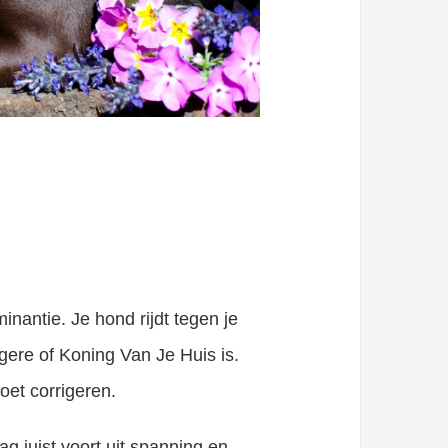
inantie. Je hond rijdt tegen je
gere of Koning Van Je Huis is.
oet corrigeren.
g juist voort uit spanning en