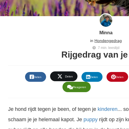
Minna
in
Hondengedrag
7 min. leestijd
Rijgedrag van j
Delen
Delen
Delen
Delen
Reageren
Je hond rijdt tegen je been, of tegen je
kinderen
... 
schaam je je helemaal kapot. Je
puppy
rijdt op zijn 