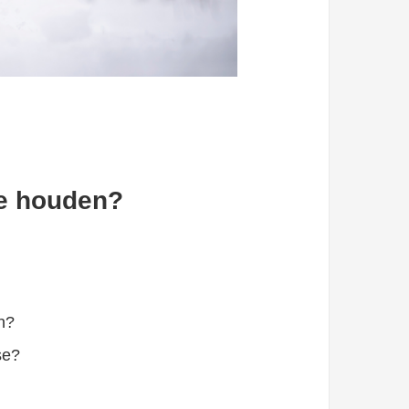
ee houden?
n?
se?