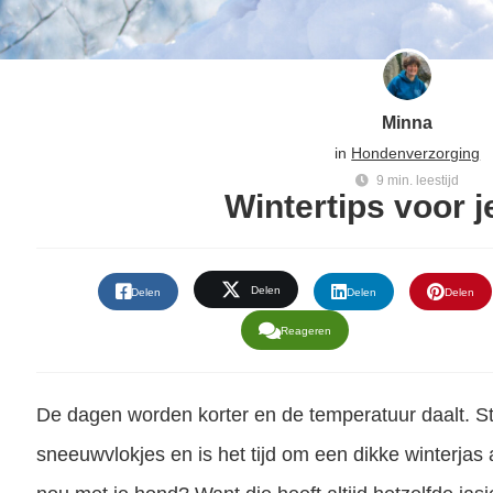
Minna
in
Hondenverzorging
9 min. leestijd
Wintertips voor 
Delen
Delen
Delen
Delen
Reageren
De dagen worden korter en de temperatuur daalt. St
sneeuwvlokjes en is het tijd om een dikke winterjas 