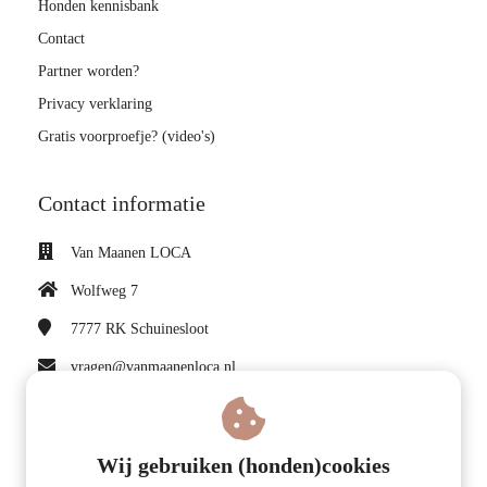
Honden kennisbank
Contact
Partner worden?
Privacy verklaring
Gratis voorproefje? (video's)
Contact informatie
Van Maanen LOCA
Wolfweg 7
7777 RK
Schuinesloot
vragen@vanmaanenloca.nl
KvK nummer: 75114151
BTW nummer: NL860147873B01
Wij gebruiken (honden)cookies