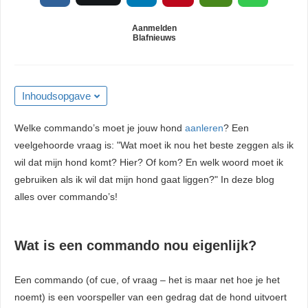
 kan de
niet
Aanmelden
Blafnieuws
eren.
eken
sche cookies
Inhoudsopgave
gebruikt
niem
Welke commando’s moet je jouw hond
aanleren
? Een
ie te
veelgehoorde vraag is: "Wat moet ik nou het beste zeggen als ik
len over
wil dat mijn hond komt? Hier? Of kom? En welk woord moet ik
rag van een
gebruiken als ik wil dat mijn hond gaat liggen?" In deze blog
r op de
alles over commando’s!
ng
Wat is een commando nou eigenlijk?
ngcookies
gebruikt
Een commando (of cue, of vraag – het is maar net hoe je het
ekers te
noemt) is een voorspeller van een gedrag dat de hond uitvoert
op de