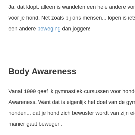
Ja, dat klopt, alleen is wandelen een hele andere 
voor je hond. Net zoals bij ons mensen... lopen is ie
een andere
beweging
dan joggen!
Body Awareness
Een gezonde hond , dat wil iedereen, toch? Je wilt natuurlijk dat je hond zo gezond en fit mogelijk is, zich echt goed voelt en geen ziektes oploopt. Maar…, hoe zorg je ervoor dat je hond zo gezond mogelijk is..
Vanaf 1999 geef ik gymnastiek-cursussen voor hon
Awareness. Want dat is eigenlijk het doel van de gy
honden... dat je hond zich bewuster wordt van zijn ei
manier gaat bewegen.