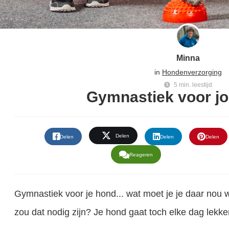
Minna
in
Hondenverzorging
5 min. leestijd
Gymnastiek voor j
Delen
Delen
Delen
Delen
Reageren
Gymnastiek voor je hond... wat moet je je daar nou 
zou dat nodig zijn? Je hond gaat toch elke dag lek