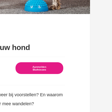
ouw hond
Aanmelden
Blafnieuws
weer bij voorstellen? En waarom
ker mee wandelen?