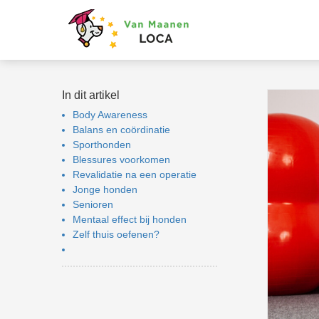
niem informatie te
zamelen over het
rag van een
oeker op de
ite.
In dit artikel
keting
Body Awareness
Balans en coördinatie
ketingcookies
Sporthonden
den gebruikt om
Blessures voorkomen
oekers te volgen op
Revalidatie na een operatie
website. Hierdoor
Jonge honden
nen website-
Senioren
naren relevante
Mentaal effect bij honden
rtenties tonen
Zelf thuis oefenen?
aseerd op het
rag van deze
oeker.