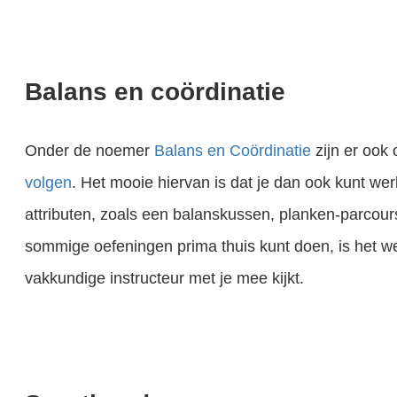
Balans en coördinatie
Onder de noemer
Balans en Coördinatie
zijn er ook 
volgen
. Het mooie hiervan is dat je dan ook kunt we
attributen, zoals een balanskussen, planken-parcours
sommige oefeningen prima thuis kunt doen, is het wel
vakkundige instructeur met je mee kijkt.
n dan lijkt het weer nergens op. Met een koekje in je hand lukt het wel, zonder koekje niet... Hoe kan ik nou mijn hond netjes..