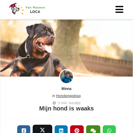
ngen
erklaring
neel
nele
zijn
Minna
elijk om
in
Hondengedrag
ite te
5 min. leestijd
en. Ze
Mijn hond is waaks
gebruikt
isfuncties
er deze