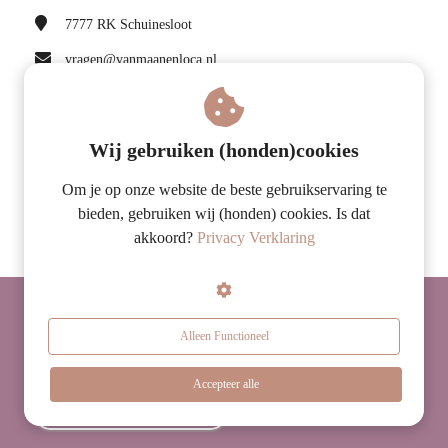
7777 RK
Schuinesloot
vragen@vanmaanenloca.nl
KvK nummer: 75114151
BTW nummer: NL860147873B01
Wij gebruiken (honden)cookies
Volg ons op Facebook
Om je op onze website de beste gebruikservaring te
bieden, gebruiken wij (honden) cookies. Is dat
akkoord?
Privacy Verklaring
© 2026 Van Maanen LOCA
Alleen Functioneel
Accepteer alle