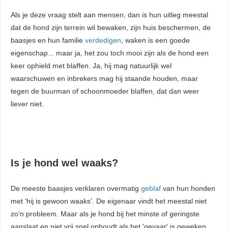
. Hierdoor
Als je deze vraag stelt aan mensen, dan is hun uitleg meestal
website-
dat de hond zijn terrein wil bewaken, zijn huis beschermen, de
n relevante
baasjes en hun familie
verdedigen
, waken is een goede
ties tonen
eigenschap... maar ja, het zou toch mooi zijn als de hond een
rd op het
keer ophield met blaffen. Ja, hij mag natuurlijk wel
van deze
waarschuwen en inbrekers mag hij staande houden, maar
r.
tegen de buurman of schoonmoeder blaffen, dat dan weer
liever niet.
uren
Is je hond wel waaks?
De meeste baasjes verklaren overmatig
geblaf
van hun honden
met 'hij is gewoon waaks'. De eigenaar vindt het meestal niet
zo'n probleem. Maar als je hond bij het minste of geringste
aanslaat en niet vrij snel ophoudt als het 'gevaar' is geweken