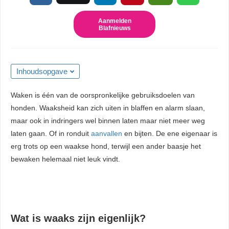
 kan de
niet
Aanmelden
Blafnieuws
eren.
eken
sche cookies
Inhoudsopgave
gebruikt
niem
Waken is één van de oorspronkelijke gebruiksdoelen van
ie te
honden. Waaksheid kan zich uiten in blaffen en alarm slaan,
len over
maar ook in indringers wel binnen laten maar niet meer weg
rag van een
laten gaan. Of in ronduit
aanvallen
en bijten. De ene eigenaar is
r op de
erg trots op een waakse hond, terwijl een ander baasje het
bewaken helemaal niet leuk vindt.
ng
ngcookies
gebruikt
ekers te
Wat is waaks zijn eigenlijk?
op de