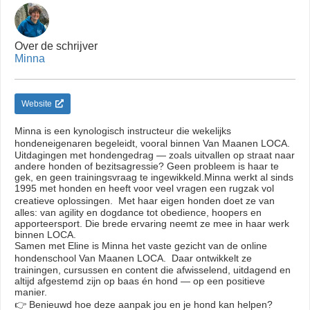
Over de schrijver
Minna
Website
Minna is een kynologisch instructeur die wekelijks
hondeneigenaren begeleidt, vooral binnen Van Maanen LOCA.
Uitdagingen met hondengedrag — zoals uitvallen op straat naar
andere honden of bezitsagressie? Geen probleem is haar te
gek, en geen trainingsvraag te ingewikkeld.Minna werkt al sinds
1995 met honden en heeft voor veel vragen een rugzak vol
creatieve oplossingen. Met haar eigen honden doet ze van
alles: van agility en dogdance tot obedience, hoopers en
apporteersport. Die brede ervaring neemt ze mee in haar werk
binnen LOCA.
Samen met Eline is Minna het vaste gezicht van de online
hondenschool Van Maanen LOCA. Daar ontwikkelt ze
trainingen, cursussen en content die afwisselend, uitdagend en
altijd afgestemd zijn op baas én hond — op een positieve
manier.
👉 Benieuwd hoe deze aanpak jou en je hond kan helpen?