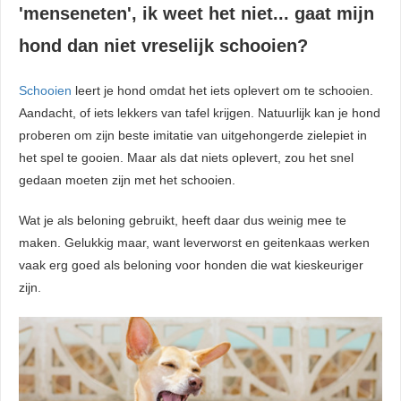
'menseneten', ik weet het niet... gaat mijn
. Hierdoor
website-
hond dan niet vreselijk schooien?
n relevante
ties tonen
Schooien
leert je hond omdat het iets oplevert om te schooien.
rd op het
Aandacht, of iets lekkers van tafel krijgen. Natuurlijk kan je hond
van deze
proberen om zijn beste imitatie van uitgehongerde zielepiet in
r.
het spel te gooien. Maar als dat niets oplevert, zou het snel
gedaan moeten zijn met het schooien.
uren
Wat je als beloning gebruikt, heeft daar dus weinig mee te
maken. Gelukkig maar, want leverworst en geitenkaas werken
vaak erg goed als beloning voor honden die wat kieskeuriger
zijn.