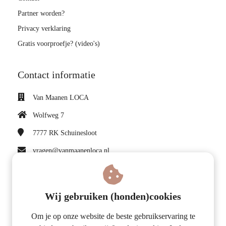
Partner worden?
Privacy verklaring
Gratis voorproefje? (video's)
Contact informatie
Van Maanen LOCA
Wolfweg 7
7777 RK
Schuinesloot
vragen@vanmaanenloca.nl
KvK nummer: 75114151
BTW nummer: NL860147873B01
Wij gebruiken (honden)cookies
Volg ons op Facebook
Om je op onze website de beste gebruikservaring te