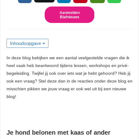
 kan de
niet
Aanmelden
Blafnieuws
eren.
eken
sche cookies
Inhoudsopgave
gebruikt
niem
In deze blog bekijken we een aantal veelgestelde vragen die ik
ie te
heel vaak heb beantwoord tijdens lessen, workshops en privé-
len over
begeleiding. Twijfel jij ook over iets wat je hebt gehoord? Heb jij
rag van een
ook een vraag? Stel deze dan in de reacties onder deze blog en
r op de
misschien pikken we jouw vraag er ook wel uit bij een nieuwe
blog!
ng
ngcookies
gebruikt
ekers te
Je hond belonen met kaas of ander
op de