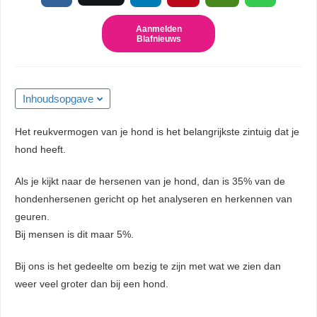
 kan de
niet
Aanmelden
Blafnieuws
eren.
eken
sche cookies
Inhoudsopgave
gebruikt
niem
Het reukvermogen van je hond is het belangrijkste zintuig dat je
ie te
hond heeft.
len over
rag van een
Als je kijkt naar de hersenen van je hond, dan is 35% van de
r op de
hondenhersenen gericht op het analyseren en herkennen van
geuren.
Bij mensen is dit maar 5%.
ng
ngcookies
Bij ons is het gedeelte om bezig te zijn met wat we zien dan
gebruikt
weer veel groter dan bij een hond.
ekers te
op de