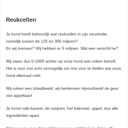
. Hierdoor
website-
n relevante
Reukcellen
ties tonen
rd op het
Je hond heeft behoorlijk wat reukcellen in zijn neusholte,
van deze
namelijk tussen de 125 en 300 miljoen!!
r.
En wij mensen? Wij hebben er 5 miljoen. Wat een verschil he?
Wij staan dus 0-1000 achter op onze hond wat ruiken betreft.
uren
Het is voor ons echt onmogelijk om ons voor te stellen wat onze
hond allemaal ruikt.
Wij ruiken een totaalbeeld, wij herkennen bijvoorbeeld de geur
van appeltaart.
Je hond ruikt kaneel, de rozijnen, het bakmeel, appel, dus alle
ingrediënten apart.