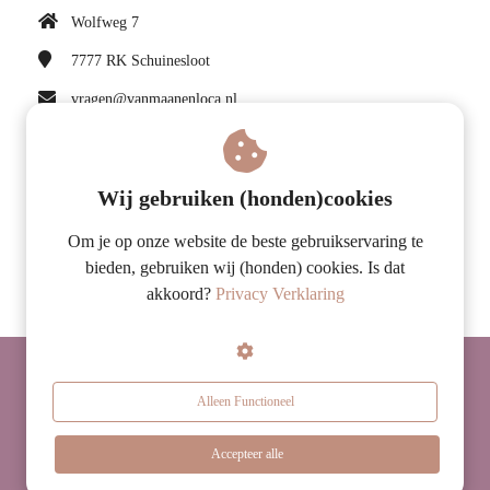
Wolfweg 7
7777 RK
Schuinesloot
vragen@vanmaanenloca.nl
KvK nummer: 75114151
BTW nummer: NL860147873B01
Wij gebruiken (honden)cookies
Om je op onze website de beste gebruikservaring te
Volg ons op Facebook
bieden, gebruiken wij (honden) cookies. Is dat
akkoord?
Privacy Verklaring
© 2026 Van Maanen LOCA
Alleen Functioneel
Accepteer alle